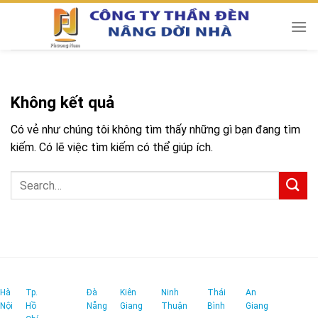
Chuyển
đến
nội
dung
Không kết quả
Có vẻ như chúng tôi không tìm thấy những gì bạn đang tìm
kiếm. Có lẽ việc tìm kiếm có thể giúp ích.
Hà
Tp.
Đà
Kiên
Ninh
Thái
An
Nội
Hồ
Nẵng
Giang
Thuận
Bình
Giang