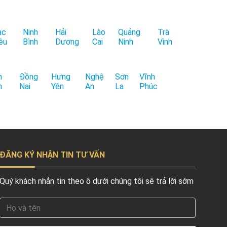
ạc
Ninh
Hải
Lào
Quảng
Trà
êu
Bình
Dương
Cai
Ninh
Vinh
h
Đồng
Hưng
Nghệ
Sơn
Vĩnh
h
Nai
Yên
An
La
Phúc
ĐĂNG KÝ NHẬN TIN TƯ VẤN
Quý khách nhắn tin theo ô dưới chúng tôi sẽ trả lời sớm