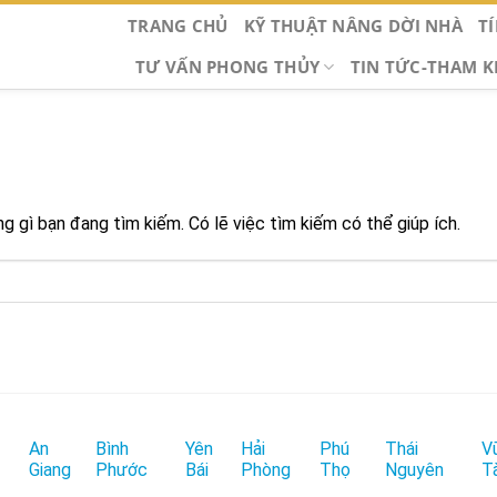
TRANG CHỦ
KỸ THUẬT NÂNG DỜI NHÀ
T
TƯ VẤN PHONG THỦY
TIN TỨC-THAM 
 gì bạn đang tìm kiếm. Có lẽ việc tìm kiếm có thể giúp ích.
An
Bình
Yên
Hải
Phú
Thái
V
Giang
Phước
Bái
Phòng
Thọ
Nguyên
T