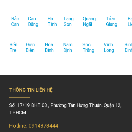
Bắc
Cao
Hà
Lạng
Quãng
Tiền
B
Cạn
Bằng
Tĩnh
Sơn
Ngãi
Giang
Li
Bến
Điện
Hoà
Nam
Sóc
Vĩnh
Bìn
Tre
Biên
Bình
Định
Trăng
Long
Địn
THÔNG TIN LIÊN HỆ
Số 17/19 ĐHT 03 , Phường Tân Hưng Thuận, Quận 12,
TPHCM
Hotline: 0914878444