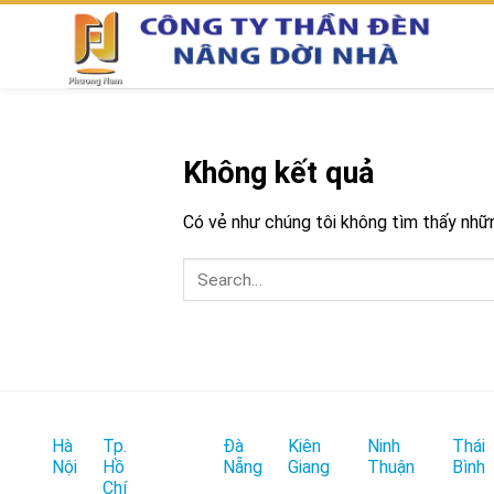
Chuyển
đến
nội
dung
Không kết quả
Có vẻ như chúng tôi không tìm thấy những
Hà
Tp.
Đà
Kiên
Ninh
Thái
Nội
Hồ
Nẵng
Giang
Thuận
Bình
Chí