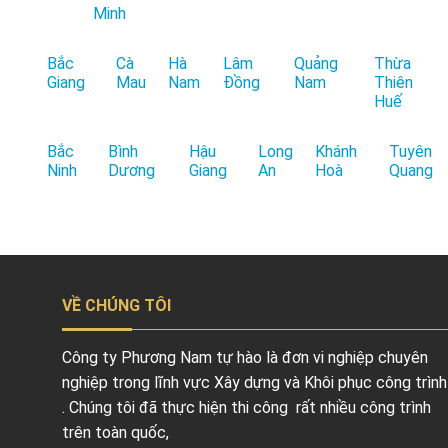
Minh
Bắc
Cà
Hà
Lâm
Quảng
Thừa
Giang
Mau
Nam
Đồng
Nam
Thiên
Huế
Bắc
Bình
Hậu
Long
Khánh
Tuyên
Ninh
Dương
Giang
An
Hoà
Quang
VỀ CHÚNG TÔI
Công ty Phương Nam tự hào là đơn vi nghiệp chuyên
nghiệp trong lĩnh vực Xây dựng và Khôi phục công trình
. Chúng tôi đã thực hiện thi công rất nhiều công trình
trên toàn quốc,