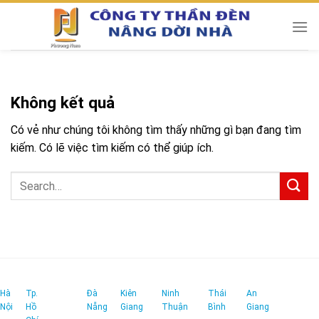
Chuyển
đến
nội
dung
Không kết quả
Có vẻ như chúng tôi không tìm thấy những gì bạn đang tìm
kiếm. Có lẽ việc tìm kiếm có thể giúp ích.
Hà
Tp.
Đà
Kiên
Ninh
Thái
An
Nội
Hồ
Nẵng
Giang
Thuận
Bình
Giang