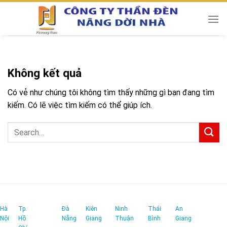
Chuyển
đến
nội
dung
Không kết quả
Có vẻ như chúng tôi không tìm thấy những gì bạn đang tìm
kiếm. Có lẽ việc tìm kiếm có thể giúp ích.
Hà
Tp.
Đà
Kiên
Ninh
Thái
An
Nội
Hồ
Nẵng
Giang
Thuận
Bình
Giang