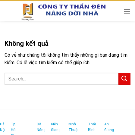
Chuyển
đến
nội
dung
Không kết quả
Có vẻ như chúng tôi không tìm thấy những gì bạn đang tìm
kiếm. Có lẽ việc tìm kiếm có thể giúp ích.
Hà
Tp.
Đà
Kiên
Ninh
Thái
An
Nội
Hồ
Nẵng
Giang
Thuận
Bình
Giang