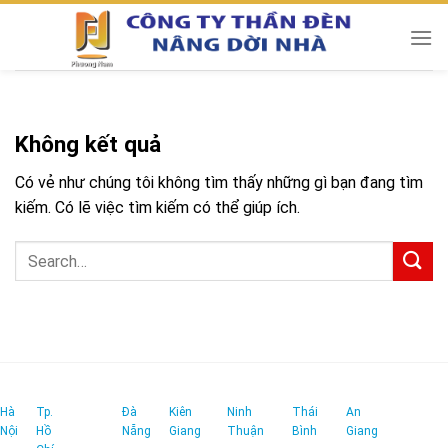
Chuyển
đến
nội
dung
Không kết quả
Có vẻ như chúng tôi không tìm thấy những gì bạn đang tìm
kiếm. Có lẽ việc tìm kiếm có thể giúp ích.
Hà
Tp.
Đà
Kiên
Ninh
Thái
An
Nội
Hồ
Nẵng
Giang
Thuận
Bình
Giang