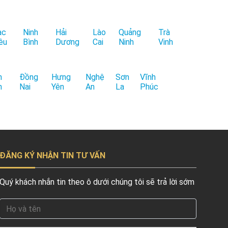
ạc
Ninh
Hải
Lào
Quảng
Trà
êu
Bình
Dương
Cai
Ninh
Vinh
h
Đồng
Hưng
Nghệ
Sơn
Vĩnh
h
Nai
Yên
An
La
Phúc
ĐĂNG KÝ NHẬN TIN TƯ VẤN
Quý khách nhắn tin theo ô dưới chúng tôi sẽ trả lời sớm