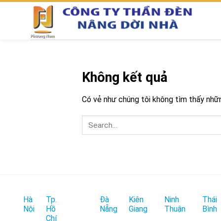
Chuyển
đến
nội
dung
Không kết quả
Có vẻ như chúng tôi không tìm thấy những
Hà
Tp.
Đà
Kiên
Ninh
Thái
Nội
Hồ
Nẵng
Giang
Thuận
Bình
Chí