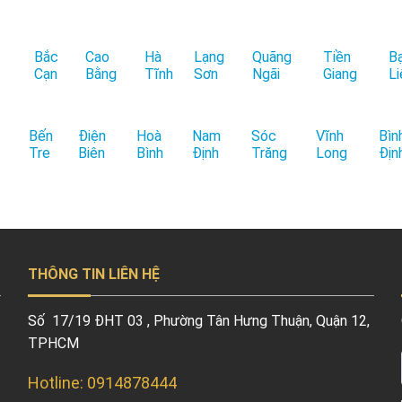
Bắc
Cao
Hà
Lạng
Quãng
Tiền
B
Cạn
Bằng
Tĩnh
Sơn
Ngãi
Giang
Li
Bến
Điện
Hoà
Nam
Sóc
Vĩnh
Bìn
Tre
Biên
Bình
Định
Trăng
Long
Địn
THÔNG TIN LIÊN HỆ
Số 17/19 ĐHT 03 , Phường Tân Hưng Thuận, Quận 12,
TPHCM
Hotline: 0914878444