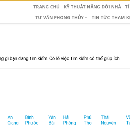
TRANG CHỦ
KỸ THUẬT NÂNG DỜI NHÀ
T
TƯ VẤN PHONG THỦY
TIN TỨC-THAM 
 gì bạn đang tìm kiếm. Có lẽ việc tìm kiếm có thể giúp ích.
An
Bình
Yên
Hải
Phú
Thái
V
Giang
Phước
Bái
Phòng
Thọ
Nguyên
T