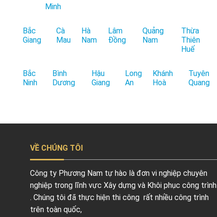
Minh
Bắc
Cà
Hà
Lâm
Quảng
Thừa
Giang
Mau
Nam
Đồng
Nam
Thiên
Huế
Bắc
Bình
Hậu
Long
Khánh
Tuyên
Ninh
Dương
Giang
An
Hoà
Quang
VỀ CHÚNG TÔI
Công ty Phương Nam tự hào là đơn vi nghiệp chuyên
nghiệp trong lĩnh vực Xây dựng và Khôi phục công trình
. Chúng tôi đã thực hiện thi công rất nhiều công trình
trên toàn quốc,