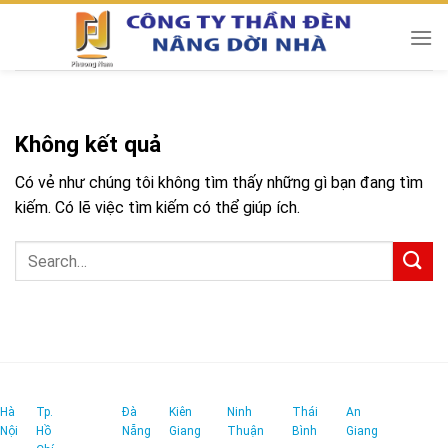
Chuyển
đến
nội
dung
Không kết quả
Có vẻ như chúng tôi không tìm thấy những gì bạn đang tìm
kiếm. Có lẽ việc tìm kiếm có thể giúp ích.
Hà
Tp.
Đà
Kiên
Ninh
Thái
An
Nội
Hồ
Nẵng
Giang
Thuận
Bình
Giang