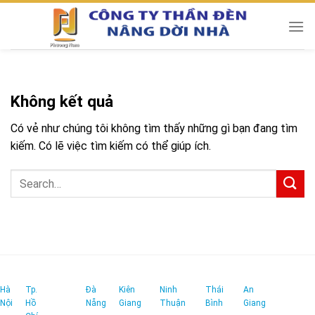
Chuyển
đến
nội
dung
Không kết quả
Có vẻ như chúng tôi không tìm thấy những gì bạn đang tìm
kiếm. Có lẽ việc tìm kiếm có thể giúp ích.
Hà
Tp.
Đà
Kiên
Ninh
Thái
An
Nội
Hồ
Nẵng
Giang
Thuận
Bình
Giang