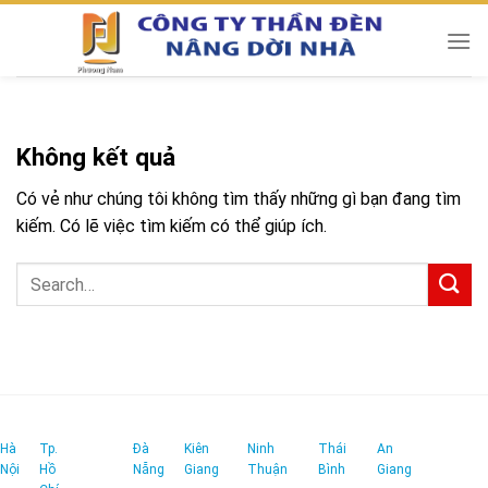
Chuyển
đến
nội
dung
Không kết quả
Có vẻ như chúng tôi không tìm thấy những gì bạn đang tìm
kiếm. Có lẽ việc tìm kiếm có thể giúp ích.
Hà
Tp.
Đà
Kiên
Ninh
Thái
An
Nội
Hồ
Nẵng
Giang
Thuận
Bình
Giang