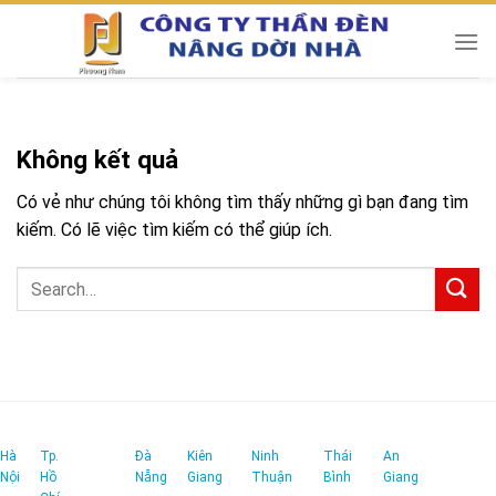
Chuyển
đến
nội
dung
Không kết quả
Có vẻ như chúng tôi không tìm thấy những gì bạn đang tìm
kiếm. Có lẽ việc tìm kiếm có thể giúp ích.
Hà
Tp.
Đà
Kiên
Ninh
Thái
An
Nội
Hồ
Nẵng
Giang
Thuận
Bình
Giang