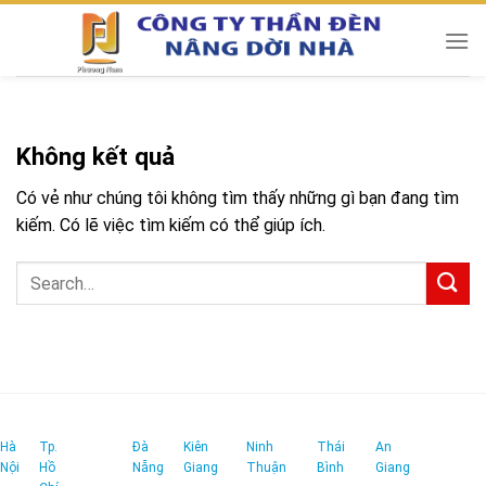
Chuyển
đến
nội
dung
Không kết quả
Có vẻ như chúng tôi không tìm thấy những gì bạn đang tìm
kiếm. Có lẽ việc tìm kiếm có thể giúp ích.
Hà
Tp.
Đà
Kiên
Ninh
Thái
An
Nội
Hồ
Nẵng
Giang
Thuận
Bình
Giang