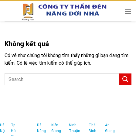
Chuyển
đến
nội
dung
Không kết quả
Có vẻ như chúng tôi không tìm thấy những gì bạn đang tìm
kiếm. Có lẽ việc tìm kiếm có thể giúp ích.
Hà
Tp.
Đà
Kiên
Ninh
Thái
An
Nội
Hồ
Nẵng
Giang
Thuận
Bình
Giang