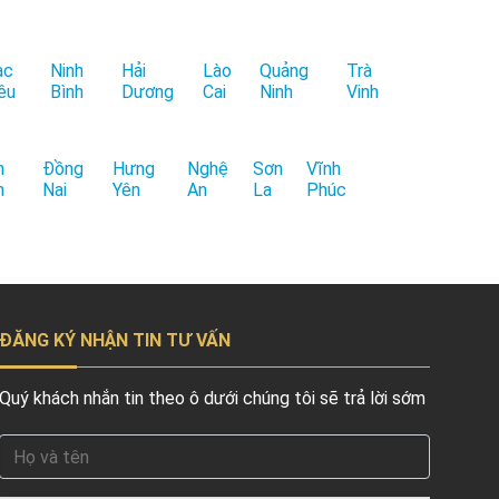
ạc
Ninh
Hải
Lào
Quảng
Trà
êu
Bình
Dương
Cai
Ninh
Vinh
h
Đồng
Hưng
Nghệ
Sơn
Vĩnh
h
Nai
Yên
An
La
Phúc
ĐĂNG KÝ NHẬN TIN TƯ VẤN
Quý khách nhắn tin theo ô dưới chúng tôi sẽ trả lời sớm