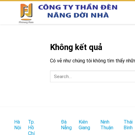
Chuyển
đến
nội
dung
Không kết quả
Có vẻ như chúng tôi không tìm thấy những
Hà
Tp.
Đà
Kiên
Ninh
Thái
Nội
Hồ
Nẵng
Giang
Thuận
Bình
Chí