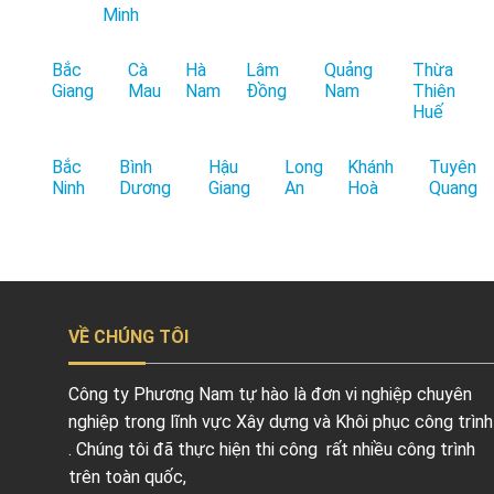
Minh
Bắc
Cà
Hà
Lâm
Quảng
Thừa
Giang
Mau
Nam
Đồng
Nam
Thiên
Huế
Bắc
Bình
Hậu
Long
Khánh
Tuyên
Ninh
Dương
Giang
An
Hoà
Quang
VỀ CHÚNG TÔI
Công ty Phương Nam tự hào là đơn vi nghiệp chuyên
nghiệp trong lĩnh vực Xây dựng và Khôi phục công trình
. Chúng tôi đã thực hiện thi công rất nhiều công trình
trên toàn quốc,