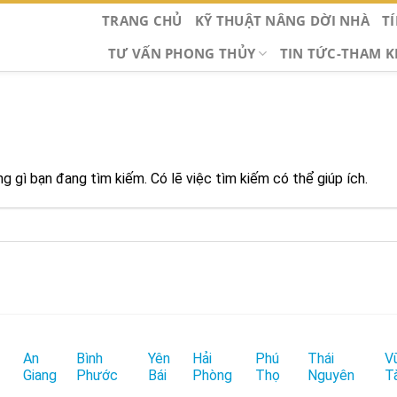
TRANG CHỦ
KỸ THUẬT NÂNG DỜI NHÀ
T
TƯ VẤN PHONG THỦY
TIN TỨC-THAM 
 gì bạn đang tìm kiếm. Có lẽ việc tìm kiếm có thể giúp ích.
An
Bình
Yên
Hải
Phú
Thái
V
Giang
Phước
Bái
Phòng
Thọ
Nguyên
T