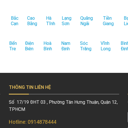
Bắc
Cao
Hà
Lạng
Quãng
Tiền
B
Cạn
Bằng
Tĩnh
Sơn
Ngãi
Giang
Li
Bến
Điện
Hoà
Nam
Sóc
Vĩnh
Bìn
Tre
Biên
Bình
Định
Trăng
Long
Địn
THÔNG TIN LIÊN HỆ
Số 17/19 ĐHT 03 , Phường Tân Hưng Thuận, Quận 12,
TPHCM
Hotline: 0914878444