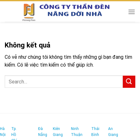
Chuyển
đến
nội
dung
Không kết quả
Có vẻ như chúng tôi không tìm thấy những gì bạn đang tìm
kiếm. Có lẽ việc tìm kiếm có thể giúp ích.
Hà
Tp.
Đà
Kiên
Ninh
Thái
An
Nội
Hồ
Nẵng
Giang
Thuận
Bình
Giang