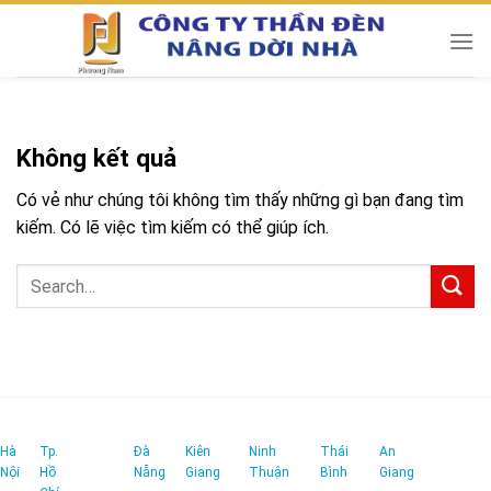
Chuyển
đến
nội
dung
Không kết quả
Có vẻ như chúng tôi không tìm thấy những gì bạn đang tìm
kiếm. Có lẽ việc tìm kiếm có thể giúp ích.
Hà
Tp.
Đà
Kiên
Ninh
Thái
An
Nội
Hồ
Nẵng
Giang
Thuận
Bình
Giang