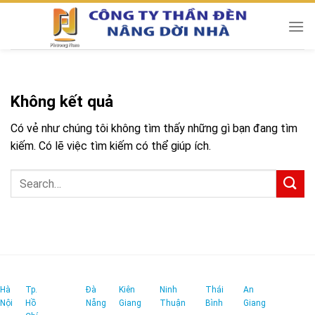
Chuyển
đến
nội
dung
Không kết quả
Có vẻ như chúng tôi không tìm thấy những gì bạn đang tìm
kiếm. Có lẽ việc tìm kiếm có thể giúp ích.
Hà
Tp.
Đà
Kiên
Ninh
Thái
An
Nội
Hồ
Nẵng
Giang
Thuận
Bình
Giang