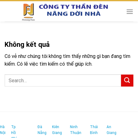
Chuyển
đến
nội
dung
Không kết quả
Có vẻ như chúng tôi không tìm thấy những gì bạn đang tìm
kiếm. Có lẽ việc tìm kiếm có thể giúp ích.
Hà
Tp.
Đà
Kiên
Ninh
Thái
An
Nội
Hồ
Nẵng
Giang
Thuận
Bình
Giang