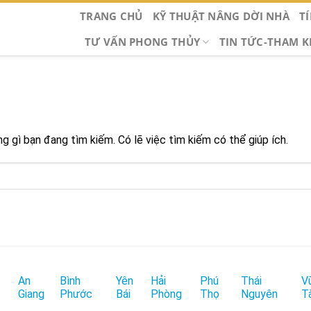
TRANG CHỦ
KỸ THUẬT NÂNG DỜI NHÀ
T
TƯ VẤN PHONG THỦY
TIN TỨC-THAM 
 gì bạn đang tìm kiếm. Có lẽ việc tìm kiếm có thể giúp ích.
An
Bình
Yên
Hải
Phú
Thái
V
Giang
Phước
Bái
Phòng
Thọ
Nguyên
T