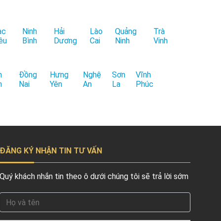
ạc
Ninh
Hải
Lào
Quảng
Trà
êu
Bình
Dương
Cai
Ninh
Vinh
h
Đồng
Hưng
Nghệ
Sơn
Vĩnh
h
Nai
Yên
An
La
Phúc
ĐĂNG KÝ NHẬN TIN TƯ VẤN
Quý khách nhắn tin theo ô dưới chúng tôi sẽ trả lời sớm