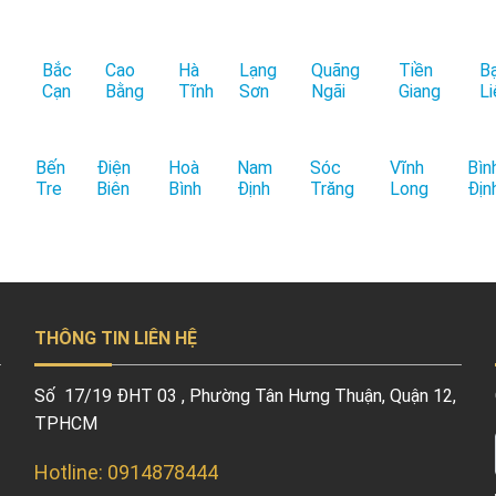
Bắc
Cao
Hà
Lạng
Quãng
Tiền
B
Cạn
Bằng
Tĩnh
Sơn
Ngãi
Giang
Li
Bến
Điện
Hoà
Nam
Sóc
Vĩnh
Bìn
Tre
Biên
Bình
Định
Trăng
Long
Địn
THÔNG TIN LIÊN HỆ
Số 17/19 ĐHT 03 , Phường Tân Hưng Thuận, Quận 12,
TPHCM
Hotline: 0914878444