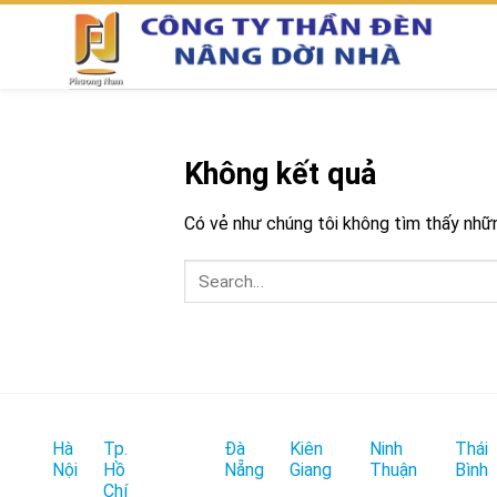
Chuyển
đến
nội
dung
Không kết quả
Có vẻ như chúng tôi không tìm thấy những
Hà
Tp.
Đà
Kiên
Ninh
Thái
Nội
Hồ
Nẵng
Giang
Thuận
Bình
Chí