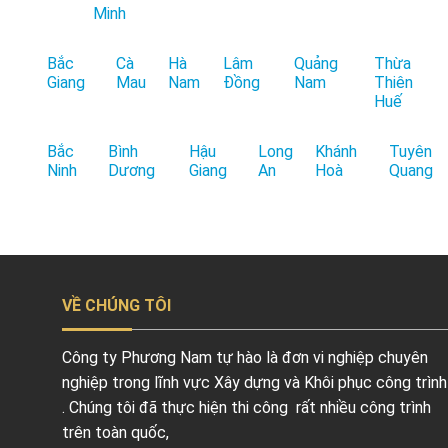
Minh
Bắc
Cà
Hà
Lâm
Quảng
Thừa
Giang
Mau
Nam
Đồng
Nam
Thiên
Huế
Bắc
Bình
Hậu
Long
Khánh
Tuyên
Ninh
Dương
Giang
An
Hoà
Quang
VỀ CHÚNG TÔI
Công ty Phương Nam tự hào là đơn vi nghiệp chuyên
nghiệp trong lĩnh vực Xây dựng và Khôi phục công trình
. Chúng tôi đã thực hiện thi công rất nhiều công trình
trên toàn quốc,