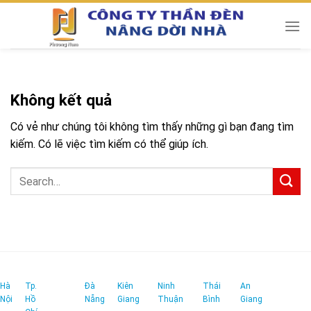
Chuyển
đến
nội
dung
Không kết quả
Có vẻ như chúng tôi không tìm thấy những gì bạn đang tìm
kiếm. Có lẽ việc tìm kiếm có thể giúp ích.
Hà
Tp.
Đà
Kiên
Ninh
Thái
An
Nội
Hồ
Nẵng
Giang
Thuận
Bình
Giang