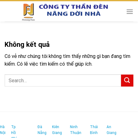
Chuyển
đến
nội
dung
Không kết quả
Có vẻ như chúng tôi không tìm thấy những gì bạn đang tìm
kiếm. Có lẽ việc tìm kiếm có thể giúp ích.
Hà
Tp.
Đà
Kiên
Ninh
Thái
An
Nội
Hồ
Nẵng
Giang
Thuận
Bình
Giang