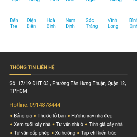
Bến
Điện
Hoà
Nam
Sóc
Vĩnh
Bìn
Tre
Biên
Bình
Định
Trăng
Long
Địn
THÔNG TIN LIÊN HỆ
Số 17/19 ĐHT 03 , Phường Tân Hưng Thuận, Quận 12,
TPHCM
Hotline: 0914878444
Bảng giá
Thước lỗ ban
Hướng xây nhà đẹp
Xem tuổi xây nhà
Tư vấn nhà ở
Tính giá xây nhà
Tư vấn cấp phép
Xu hướng
Tạp chí kiến trúc