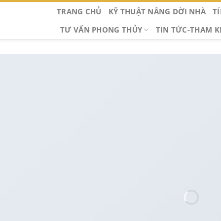
TRANG CHỦ
KỸ THUẬT NÂNG DỜI NHÀ
T
TƯ VẤN PHONG THỦY
TIN TỨC-THAM 