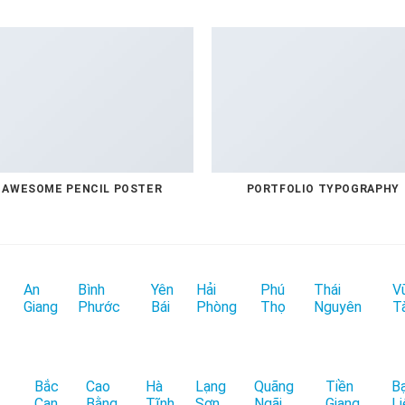
AWESOME PENCIL POSTER
PORTFOLIO TYPOGRAPHY
An
Bình
Yên
Hải
Phú
Thái
V
Giang
Phước
Bái
Phòng
Thọ
Nguyên
T
Bắc
Cao
Hà
Lạng
Quãng
Tiền
B
Cạn
Bằng
Tĩnh
Sơn
Ngãi
Giang
Li