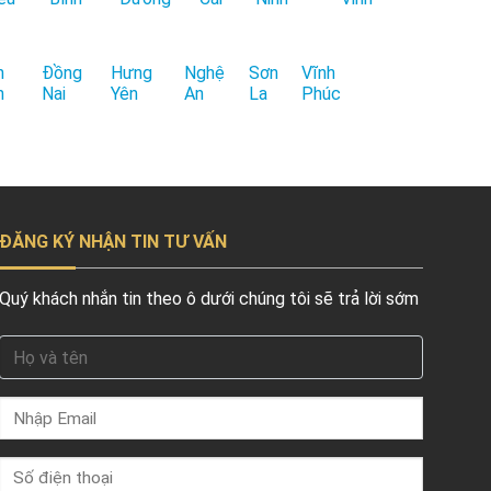
h
Đồng
Hưng
Nghệ
Sơn
Vĩnh
h
Nai
Yên
An
La
Phúc
ĐĂNG KÝ NHẬN TIN TƯ VẤN
Quý khách nhắn tin theo ô dưới chúng tôi sẽ trả lời sớm