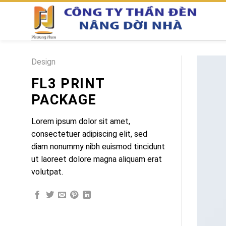
Chuyển
đến
nội
dung
Design
FL3 PRINT
PACKAGE
Lorem ipsum dolor sit amet,
consectetuer adipiscing elit, sed
diam nonummy nibh euismod tincidunt
ut laoreet dolore magna aliquam erat
volutpat.