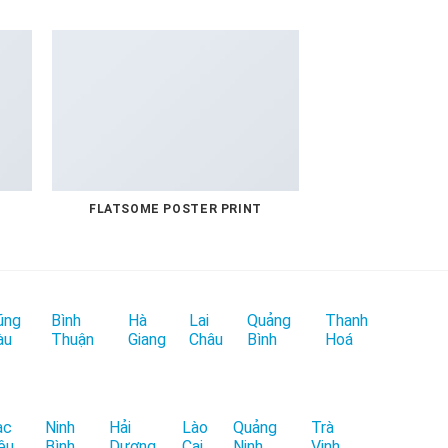
FLATSOME POSTER PRINT
MAGA
ũng
Bình
Hà
Lai
Quảng
Thanh
àu
Thuận
Giang
Châu
Bình
Hoá
ạc
Ninh
Hải
Lào
Quảng
Trà
êu
Bình
Dương
Cai
Ninh
Vinh