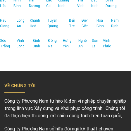
Bạc
Ninh
Hải
Lào
Quảng
Trà
Bắc
Bình
Liêu
Bình
Dương
Cai
Ninh
Vinh
Ninh
Dương
Hậu
Long
Khánh
Tuyên
Bến
Điện
Hoà
Nam
Giang
An
Hoà
Quang
Tre
Biên
Bình
Định
Sóc
Vĩnh
Bình
Đồng
Hưng
Nghệ
Sơn
Vĩnh
Trăng
Long
Định
Nai
Yên
An
La
Phúc
VỀ CHÚNG TÔI
Công ty Phương Nam tự hào là đơn vi nghiệp chuyên nghiệp
trong lĩnh vực Xây dựng và Khôi phục công trình . Chúng tôi
đã thực hiện thi công rất nhiều công trình trên toàn quốc,
Công ty Phương Nam sở hữu đội ngũ kỹ thuật chuyên