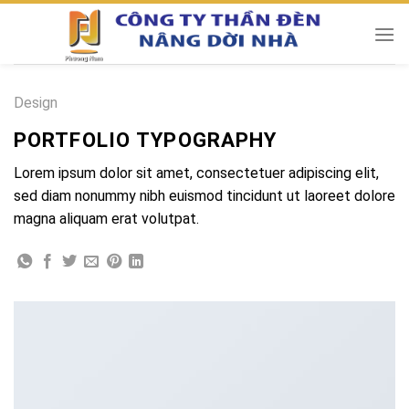
Chuyển
đến
nội
dung
Design
PORTFOLIO TYPOGRAPHY
Lorem ipsum dolor sit amet, consectetuer adipiscing elit,
sed diam nonummy nibh euismod tincidunt ut laoreet dolore
magna aliquam erat volutpat.